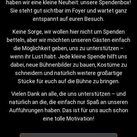
haben wir eine kleine Neuheit: unsere Spendenbox!
Sie steht gut sichtbar im Foyer und wartet ganz
entspannt auf euren Besuch.
Überall verstecken sich heimliche Liebespaare und das
Ehepaar Marquart hat alle Hände voll zu tun, diese nicht
Keine Sorge, wir wollen hier nicht um Spenden
aufeinandertreffen zu lassen. Und dann ist da auch noch
betteln, aber wir möchten unseren Gästen einfach
die schrullige Frau Wagenknecht…
die Möglichkeit geben, uns zu unterstützen –
wenn ihr Lust habt. Jede kleine Spende hilft uns
Verrückte haben´s auch
dabei, neue Bühnenbilder zu bauen, Kostüme zu
schneidern und natürlich weitere großartige
nicht leicht
Stücke für euch auf die Bühne zu bringen.
Vielen Dank an alle, die uns unterstützen – und
natürlich an die, die einfach nur Spaß an unseren
Aufführungen haben. Das ist für uns auch schon
eine tolle Motivation!