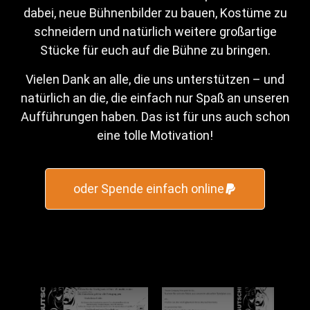
Einlösen
Event-Ticketing-Software von pretix
Umtausch alter Gutscheine
alter
neuer
Gutschein
Gutschein
Für alle, die schon immer mal unserem Verein, der
Theater Company Peitz, etwas Gutes tun wollten,
haben wir eine kleine Neuheit: unsere Spendenbox!
Sie steht gut sichtbar im Foyer und wartet ganz