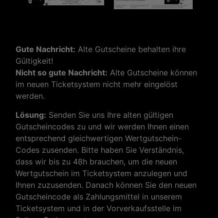
entspannt auf euren Besuch.
Keine Sorge, wir wollen hier nicht um Spenden
betteln, aber wir möchten unseren Gästen einfach
Gute Nachricht:
Alte Gutscheine behalten ihre
die Möglichkeit geben, uns zu unterstützen –
Gültigkeit!
wenn ihr Lust habt. Jede kleine Spende hilft uns
Nicht so gute Nachricht:
Alte Gutscheine können
dabei, neue Bühnenbilder zu bauen, Kostüme zu
im neuen Ticketsystem nicht mehr eingelöst
schneidern und natürlich weitere großartige
werden.
Stücke für euch auf die Bühne zu bringen.
Lösung:
Senden Sie uns Ihre alten gültigen
Gutscheincodes zu und wir werden Ihnen einen
Vielen Dank an alle, die uns unterstützen – und
entsprechend gleichwertigen Wertgutschein-
natürlich an die, die einfach nur Spaß an unseren
Codes zusenden. Bitte haben Sie Verständnis,
Aufführungen haben. Das ist für uns auch schon
dass wir bis zu 48h brauchen, um die neuen
eine tolle Motivation!
Wertgutschein im Ticketsystem anzulegen und
Ihnen zuzusenden. Danach können Sie den neuen
Gutscheincode als Zahlungsmittel in unserem
oder Spende einfach online
Ticketsystem und in der Vorverkaufsstelle im