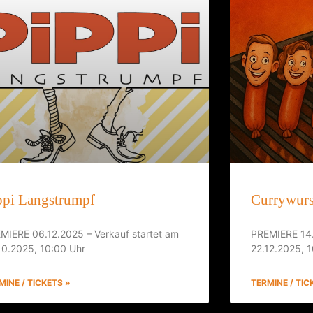
ppi Langstrumpf
Currywurs
MIERE 06.12.2025 – Verkauf startet am
PREMIERE 14.
10.2025, 10:00 Uhr
22.12.2025, 
MINE / TICKETS »
TERMINE / TIC