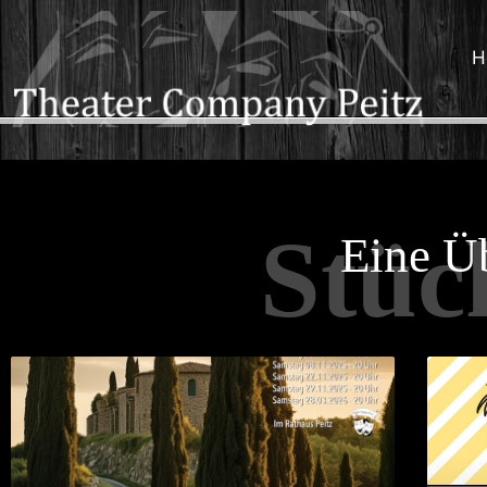
H
Stüc
Eine Üb