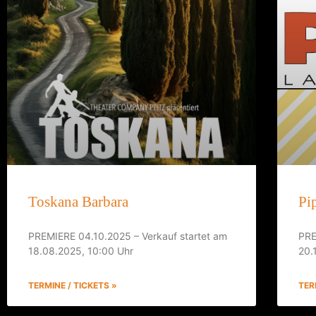
Toskana Barbara
Pi
PREMIERE 04.10.2025 – Verkauf startet am
PRE
18.08.2025, 10:00 Uhr
20.
TERMINE / TICKETS »
TER