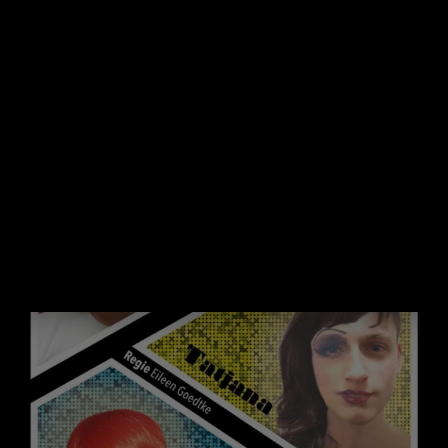
Der Gynäkologe Prof. Dr. Löchler muss zu einem
wichtigen Kongress nach Cambridge, dummerweise
sagt die Vertretung für seine Arztpraxis kurzfristig ab.
Was tun?
Eine Prinzessin für drei
Queens