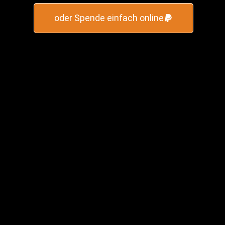
IrrWG
oder Spende einfach online
Nach dem Besuch in einer Peitzer Klinik für ,,Verrückte“
ist Jonas in eine WG gezogen. Allerdings lernt die