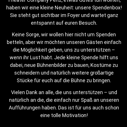
haben wir eine kleine Neuheit: unsere Spendenbox!
Sie steht gut sichtbar im Foyer und wartet ganz
entspannt auf euren Besuch.
Keine Sorge, wir wollen hier nicht um Spenden
betteln, aber wir möchten unseren Gästen einfach
die Möglichkeit geben, uns zu unterstützen –
wenn ihr Lust habt. Jede kleine Spende hilft uns
dabei, neue Bühnenbilder zu bauen, Kostüme zu
schneidern und natürlich weitere großartige
Stücke für euch auf die Bühne zu bringen.
Vielen Dank an alle, die uns unterstützen – und
Der Geschäftsführer Herr Hugo Becker, hat zur
natürlich an die, die einfach nur Spaß an unseren
jährlichen Mitarbeiterversammlung geladen. In seiner
Aufführungen haben. Das ist für uns auch schon
egoistischen und arroganten Art macht er sofort klar,
eine tolle Motivation!
ganz allein für den Erfolg seiner Firma verantwortlich zu
sein.