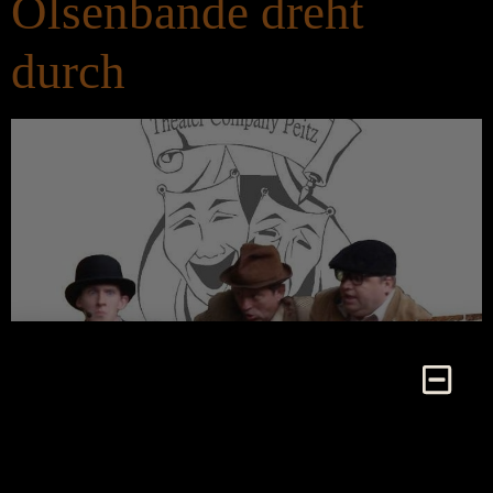
Olsenbande dreht
durch
Die Gefängnistüren öffnen sich und – Egon Olsen