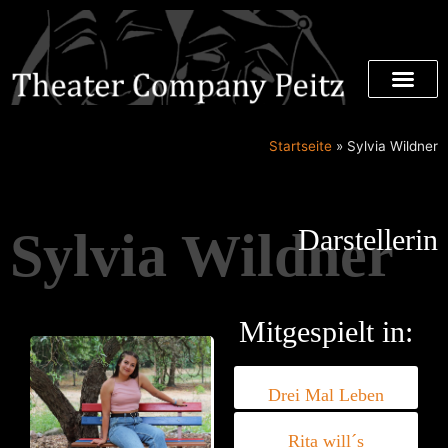
Startseite
»
Sylvia Wildner
Sylvia Wildner
Darstellerin
Mitgespielt in:
Drei Mal Leben
Rita will´s