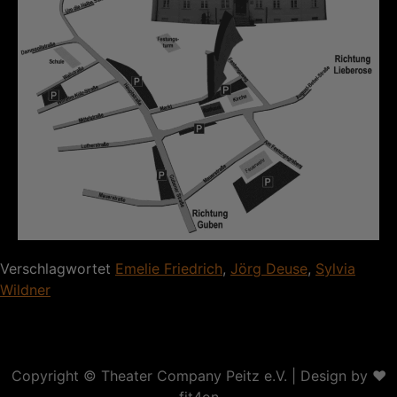
Verschlagwortet
Emelie Friedrich
,
Jörg Deuse
,
Sylvia
Wildner
Copyright ©
Theater Company Peitz e.V.
| Design by ❤