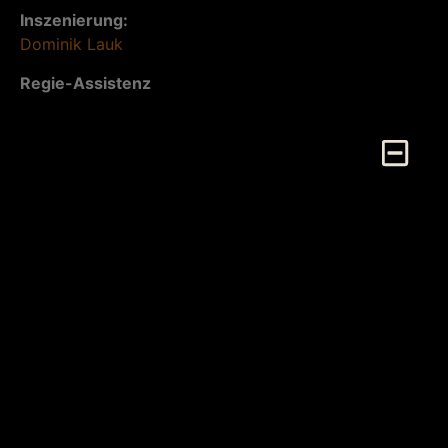
Inszenierung:
Dominik Lauk
Regie-Assistenz
Katrin Kuban
Bühne:
Jens Jupe
Soufflage
Kathleen Ruhl
Komödie von Willy Russel
Frank ist Literaturprofessor, zynisch und stark dem
Whisky zugeneigt. Rita ist Friseuse mit großem
Wissensdurst und Frank soll ihr im Rahmen eines
Universitätskurses Bildung beibringen. Doch Frank
merkt bald, dass Rita viel mehr gesunden