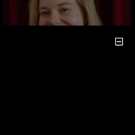
Bernadette Just, Darstellerin der Theater Company
Peitz e.V.
Runa Bergler