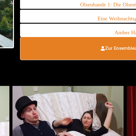
Olsenbande 1: Die Olsen
Eine Weihnachtsg
Amber Ha
Zur Ensembleü