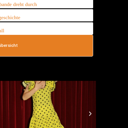
bande dreht durch
eschichte
ll
bersicht