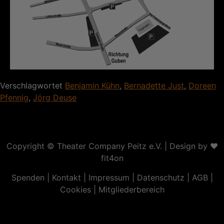
Verschlagwortet
Benjamin Kühn
,
Bernadette Just
,
Doreen
Pfennig
,
Jörg Deuse
Copyright ©
Theater Company Peitz e.V.
| Design by ❤
fit4on
Spenden
|
Kontakt
|
Impressum
|
Datenschutz
|
AGB
|
Cookies
|
Mitgliederbereich