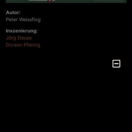
Autor:
Peter Weissflog
Inszenierung:
J
örg Deuse
Doreen Pfennig
Bühne:
Jens Jupe
Der alte Plantagenbesitzer Gustav Segensreich liegt
im Sterben, betreut von seiner deutschen
Lebensgefährtin Elvira. Leichenbestatter Frederico
wartet bereits auf den Abtransport. Doch da taucht
plötzlich Gustavs Tochter auf, zu der er jeden Kontakt
abgebrochen und die er enterbt hat. Sie macht
Urlaub auf Gran Canaria und will sich mit dem Vater
versöhnen. Ein äußerst ungünstiger Moment. „Sie