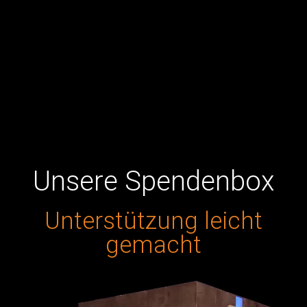
G
M
T
Unsere Spendenbox
Unterstützung leicht
Text-to-speech function is limited to 200 characters
gemacht
Options
:
History
:
Feedback
:
Close
Donate