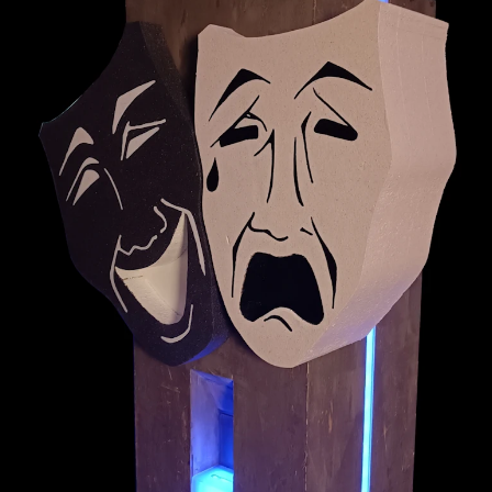
Es spielen
Elvira Haslinger
Doreen Pfennig
Emmanuel Molinero
Benjamin Kühn
Federico Molinero
Benjamin Kühn
Gustav Adolf Segensreich
Jörg Deuse
Isabella Segensreich
Bernadette Just
Zur Stückübersicht