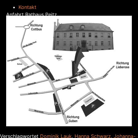
Kontakt
Anfahrt Rathaus Peitz
Verschlagwortet
Dominik Lauk
,
Hanna Schwarz
,
Johanna-