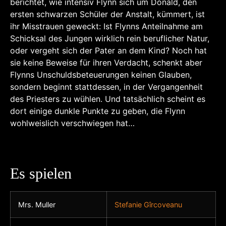
berichtet, wie intensiv Flynn sich um Donald, den
ersten schwarzen Schüler der Anstalt, kümmert, ist
ihr Misstrauen geweckt: Ist Flynns Anteilnahme am
Schicksal des Jungen wirklich rein beruflicher Natur,
oder vergeht sich der Pater an dem Kind? Noch hat
sie keine Beweise für ihren Verdacht, schenkt aber
Flynns Unschuldsbeteuerungen keinen Glauben,
Unsere Spendenbox
sondern beginnt stattdessen, in der Vergangenheit
des Priesters zu wühlen. Und tatsächlich scheint es
dort einige dunkle Punkte zu geben, die Flynn
Unterstützung leicht
wohlweislich verschwiegen hat…
gemacht
Es spielen
Mrs. Muller
Stefanie Gîrcoveanu