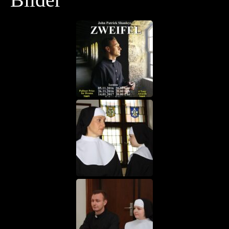
Für alle, die schon immer mal unserem Verein, der
Theater Company Peitz, etwas Gutes tun wollten,
haben wir eine kleine Neuheit: unsere Spendenbox!
Sie steht gut sichtbar im Foyer und wartet ganz
entspannt auf euren Besuch.
Keine Sorge, wir wollen hier nicht um Spenden
betteln, aber wir möchten unseren Gästen einfach
die Möglichkeit geben, uns zu unterstützen –
wenn ihr Lust habt. Jede kleine Spende hilft uns
dabei, neue Bühnenbilder zu bauen, Kostüme zu
schneidern und natürlich weitere großartige
Stücke für euch auf die Bühne zu bringen.
Vielen Dank an alle, die uns unterstützen – und
natürlich an die, die einfach nur Spaß an unseren
Aufführungen haben. Das ist für uns auch schon