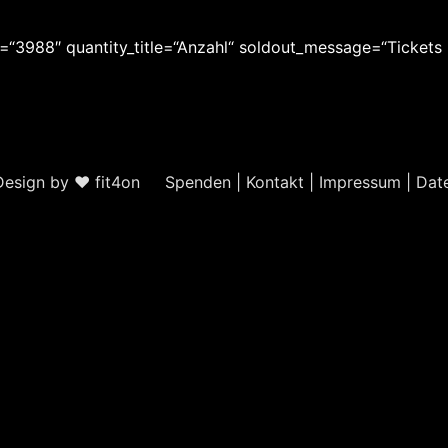
=“3988″ quantity_title=“Anzahl“ soldout_message=“Tickets i
Design by ❤
fit4on
Spenden
|
Kontakt
|
Impressum
|
Dat