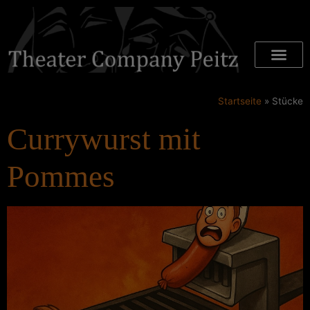
Startseite
»
Stücke
Currywurst mit
Pommes