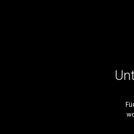
Malcolm Deuse, Techniker bei der Theater Co
Floriane Herfurth
Unt
Fü
wo